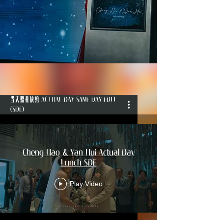
​当天婚礼快剪
ACTUAL DAY SAME DAY EDIT (SDE)
作品集 WORKS
​当天婚礼快剪 ACTUAL DAY SAME DAY EDIT
(SDE)
Cheng Hao & Yan Hui Actual Day
Lunch SDE
Play Video