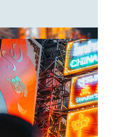
BY HEART STUDIO
婚前微电影
PRE-WEDDING SHORT FILM
AND MTV